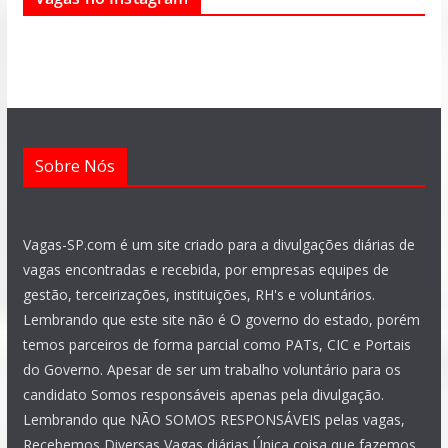
b
s
g
a
u
e
o
a
r
g
b
d
o
p
a
r
e
i
k
p
m
a
n
m
Sobre Nós
Vagas-SP.com é um site criado para a divulgações diárias de
vagas encontradas e recebida, por empresas equipes de
gestão, terceirizações, instituições, RH's e voluntários.
Lembrando que este site não é O governo do estado, porém
temos parceiros de forma parcial como PATs, CIC e Portais
do Governo. Apesar de ser um trabalho voluntário para os
candidato Somos responsáveis apenas pela divulgação.
Lembrando que NÃO SOMOS RESPONSÁVEIS pelas vagas,
Recebemos Diversas Vagas diárias Única coisa que fazemos