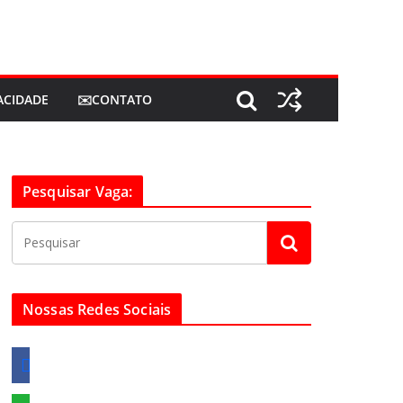
VACIDADE
✉️CONTATO
Pesquisar Vaga:
Nossas Redes Sociais
f
a
c
w