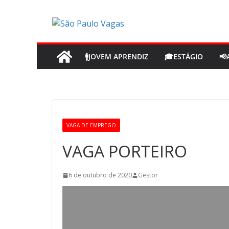
Pular
para
o
conteúdo
🚹JOVEM APRENDIZ
🎓ESTÁGIO
📢
VAGA DE EMPREGO
VAGA PORTEIRO
6 de outubro de 2020
Gestor