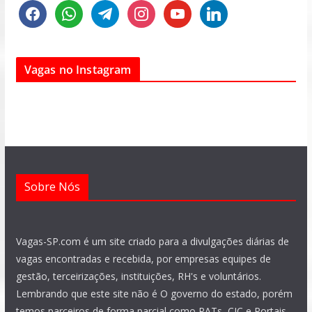
f
w
t
i
y
l
a
h
e
n
o
i
c
a
l
s
u
n
e
t
e
t
t
k
Vagas no Instagram
b
s
g
a
u
e
o
a
r
g
b
d
o
p
a
r
e
i
k
p
m
a
n
m
Sobre Nós
Vagas-SP.com é um site criado para a divulgações diárias de
vagas encontradas e recebida, por empresas equipes de
gestão, terceirizações, instituições, RH's e voluntários.
Lembrando que este site não é O governo do estado, porém
temos parceiros de forma parcial como PATs, CIC e Portais