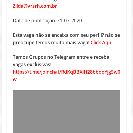
Zilda@vrsrh.com.br
Data de publicação: 31-07-2020
Esta vaga não se encaixa com seu perfil? não se
preocupe temos muito mais vaga!
Click Aqui
Temos Grupos no Telegram entre e receba
vagas exclusivas!
https://t.me/joinchat/RdKqBBXlH28bbooYjgSw0
w