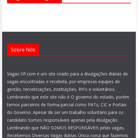
o
a
r
g
b
d
o
p
a
r
e
i
k
p
m
a
n
m
Sobre Nós
Vagas-SP.com é um site criado para a divulgações diárias de
vagas encontradas e recebida, por empresas equipes de
gestão, terceirizações, instituições, RH's e voluntários.
Lembrando que este site não é O governo do estado, porém
temos parceiros de forma parcial como PATs, CIC e Portais
do Governo. Apesar de ser um trabalho voluntário para os
candidato Somos responsáveis apenas pela divulgação.
Lembrando que NÃO SOMOS RESPONSÁVEIS pelas vagas,
Recebemos Diversas Vagas diárias Única coisa que fazemos