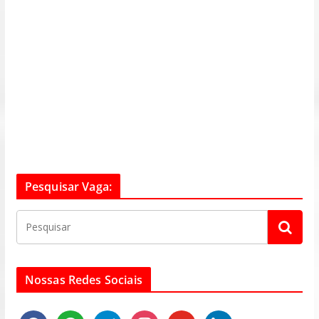
Pesquisar Vaga:
Nossas Redes Sociais
f
w
t
i
y
l