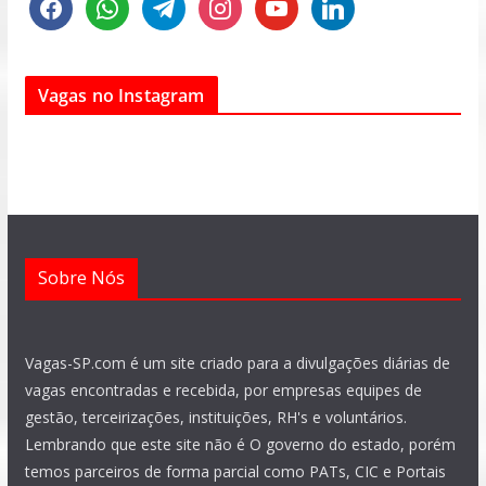
a
h
e
n
o
i
c
a
l
s
u
n
e
t
e
t
t
k
Vagas no Instagram
b
s
g
a
u
e
o
a
r
g
b
d
o
p
a
r
e
i
k
p
m
a
n
m
Sobre Nós
Vagas-SP.com é um site criado para a divulgações diárias de
vagas encontradas e recebida, por empresas equipes de
gestão, terceirizações, instituições, RH's e voluntários.
Lembrando que este site não é O governo do estado, porém
temos parceiros de forma parcial como PATs, CIC e Portais