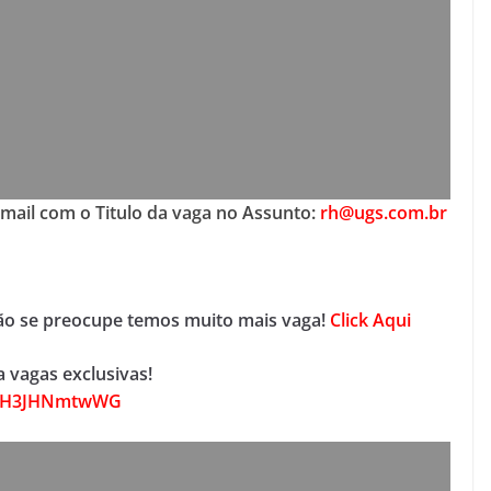
-mail com o Titulo da vaga no Assunto:
rh@ugs.com.br
não se preocupe temos muito mais vaga!
Click Aqui
 vagas exclusivas!
mSJH3JHNmtwWG