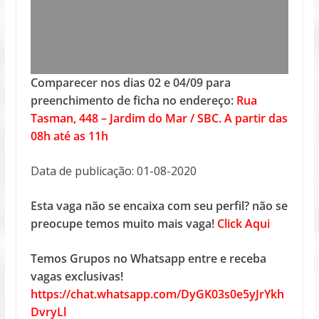
Comparecer nos dias 02 e 04/09 para
preenchimento de ficha no endereço:
Rua
Tasman, 448 – Jardim do Mar / SBC. A partir das
08h até as 11h
Data de publicação: 01-08-2020
Esta vaga não se encaixa com seu perfil? não se
preocupe temos muito mais vaga!
Click Aqui
Temos Grupos no Whatsapp entre e receba
vagas exclusivas!
https://chat.whatsapp.com/DyGK03s0e5yJrYkh
DvryLl