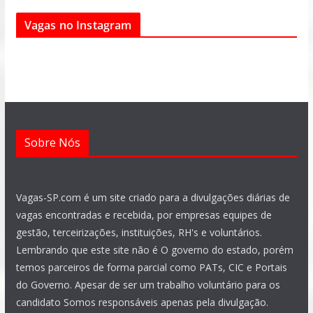
e
t
e
t
t
k
Vagas no Instagram
b
s
g
a
u
e
o
a
r
g
b
d
o
p
a
r
e
i
k
p
m
a
n
m
Sobre Nós
Vagas-SP.com é um site criado para a divulgações diárias de
vagas encontradas e recebida, por empresas equipes de
gestão, terceirizações, instituições, RH's e voluntários.
Lembrando que este site não é O governo do estado, porém
temos parceiros de forma parcial como PATs, CIC e Portais
do Governo. Apesar de ser um trabalho voluntário para os
candidato Somos responsáveis apenas pela divulgação.