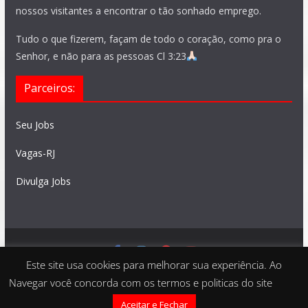
nossos visitantes a encontrar o tão sonhado emprego.
Tudo o que fizerem, façam de todo o coração, como pra o
Senhor, e não para as pessoas Cl 3:23
Parceiros:
Seu Jobs
Vagas-RJ
Divulga Jobs
Este site usa cookies para melhorar sua experiência. Ao
Feito com
São Paulo Vagas
. Copyright © 2026 todos os
Navegar você concorda com os termos e politicas do site
direitos reservados
Aceitar e Fechar