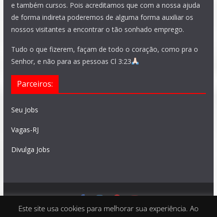
e também cursos. Pois acreditamos que com a nossa ajuda
de forma indireta poderemos de alguma forma auxiliar os
nossos visitantes a encontrar o tão sonhado emprego.
Tudo o que fizerem, façam de todo o coração, como pra o
Senhor, e não para as pessoas Cl 3:23
Parceiros:
Seu Jobs
Vagas-RJ
Divulga Jobs
Este site usa cookies para melhorar sua experiência. Ao
Feito com
São Paulo Vagas
. Copyright © 2026 todos os