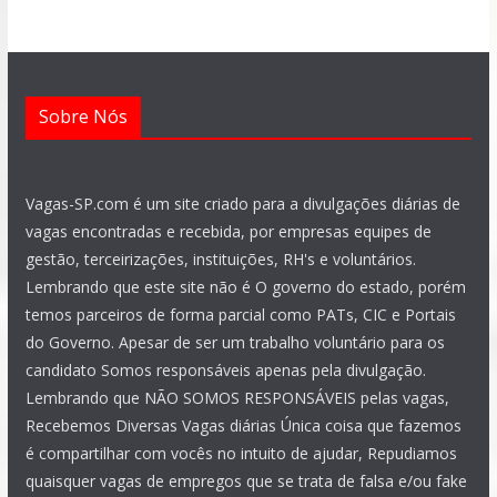
k
p
m
a
n
m
Sobre Nós
Vagas-SP.com é um site criado para a divulgações diárias de
vagas encontradas e recebida, por empresas equipes de
gestão, terceirizações, instituições, RH's e voluntários.
Lembrando que este site não é O governo do estado, porém
temos parceiros de forma parcial como PATs, CIC e Portais
do Governo. Apesar de ser um trabalho voluntário para os
candidato Somos responsáveis apenas pela divulgação.
Lembrando que NÃO SOMOS RESPONSÁVEIS pelas vagas,
Recebemos Diversas Vagas diárias Única coisa que fazemos
é compartilhar com vocês no intuito de ajudar, Repudiamos
quaisquer vagas de empregos que se trata de falsa e/ou fake