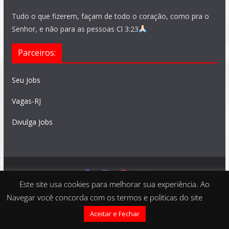
Tudo o que fizerem, façam de todo o coração, como pra o
Senhor, e não para as pessoas Cl 3:23
Parceiros:
Seu Jobs
Vagas-RJ
Divulga Jobs
Este site usa cookies para melhorar sua experiência. Ao
Feito com
São Paulo Vagas
. Copyright © 2026 todos os
Navegar você concorda com os termos e politicas do site
direitos reservados
Aceitar e Fechar