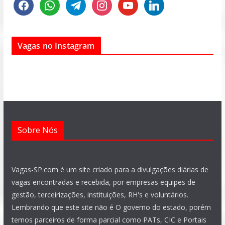
f
w
t
i
y
l
a
h
e
n
o
i
c
a
l
s
u
n
e
t
e
t
t
k
Vagas no Instagram
b
s
g
a
u
e
o
a
r
g
b
d
o
p
a
r
e
i
k
p
m
a
n
m
Sobre Nós
Vagas-SP.com é um site criado para a divulgações diárias de
vagas encontradas e recebida, por empresas equipes de
gestão, terceirizações, instituições, RH's e voluntários.
Lembrando que este site não é O governo do estado, porém
temos parceiros de forma parcial como PATs, CIC e Portais