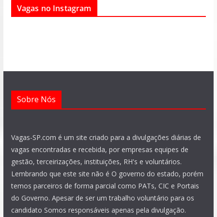
Vagas no Instagram
b
s
g
a
u
e
o
a
r
g
b
d
o
p
a
r
e
i
k
p
m
a
n
m
Sobre Nós
Vagas-SP.com é um site criado para a divulgações diárias de
vagas encontradas e recebida, por empresas equipes de
gestão, terceirizações, instituições, RH's e voluntários.
Lembrando que este site não é O governo do estado, porém
temos parceiros de forma parcial como PATs, CIC e Portais
do Governo. Apesar de ser um trabalho voluntário para os
candidato Somos responsáveis apenas pela divulgação.