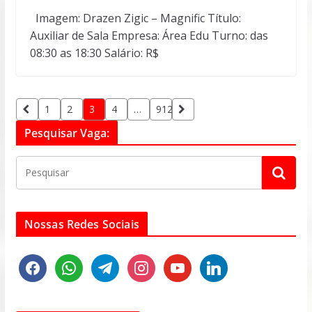
Imagem: Drazen Zigic – Magnific Título:
Auxiliar de Sala Empresa: Área Edu Turno: das
08:30 as 18:30 Salário: R$
Paginação
1
2
3
4
…
912
de
Pesquisar Vaga:
posts
Nossas Redes Sociais
f
w
t
i
y
l
a
h
e
n
o
i
c
a
l
s
u
n
e
t
e
t
t
k