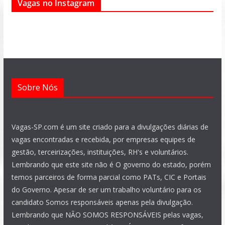
Vagas no Instagram
b
s
g
a
u
e
o
a
r
g
b
d
o
p
a
r
e
i
k
p
m
a
n
m
Sobre Nós
Vagas-SP.com é um site criado para a divulgações diárias de
vagas encontradas e recebida, por empresas equipes de
gestão, terceirizações, instituições, RH's e voluntários.
Lembrando que este site não é O governo do estado, porém
temos parceiros de forma parcial como PATs, CIC e Portais
do Governo. Apesar de ser um trabalho voluntário para os
candidato Somos responsáveis apenas pela divulgação.
Lembrando que NÃO SOMOS RESPONSÁVEIS pelas vagas,