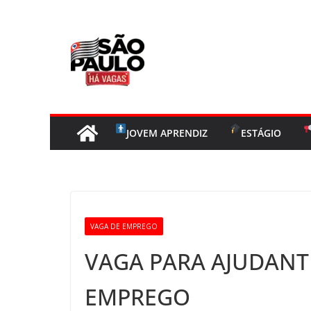
Pular
para
o
conteúdo
JOVEM APRENDIZ
ESTÁGIO
VAGA DE EMPREGO
VAGA PARA AJUDANTE
EMPREGO