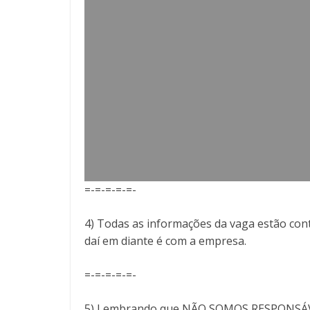
=-=-=-=-=-
4) Todas as informações da vaga estão cont
daí em diante é com a empresa.
=-=-=-=-=-
5) Lembrando que NÃO SOMOS RESPONSÁVEI