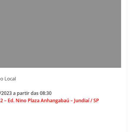
no Local
2023 a partir das 08:30
 42 – Ed. Nino Plaza Anhangabaú – Jundiaí / SP