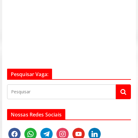
Pesquisar Vaga:
Nossas Redes Sociais
f
w
t
i
y
l