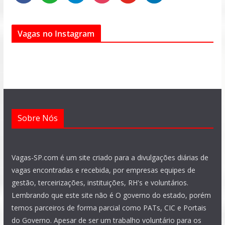
a
h
e
n
o
i
c
a
l
s
u
n
e
t
e
t
t
k
Vagas no Instagram
b
s
g
a
u
e
o
a
r
g
b
d
o
p
a
r
e
i
k
p
m
a
n
m
Sobre Nós
Vagas-SP.com é um site criado para a divulgações diárias de
vagas encontradas e recebida, por empresas equipes de
gestão, terceirizações, instituições, RH's e voluntários.
Lembrando que este site não é O governo do estado, porém
temos parceiros de forma parcial como PATs, CIC e Portais
do Governo. Apesar de ser um trabalho voluntário para os