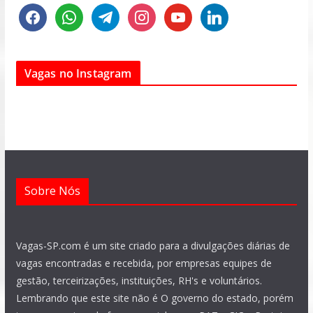
f
w
t
i
y
l
a
h
e
n
o
i
c
a
l
s
u
n
e
t
e
t
t
k
Vagas no Instagram
b
s
g
a
u
e
o
a
r
g
b
d
o
p
a
r
e
i
k
p
m
a
n
m
Sobre Nós
Vagas-SP.com é um site criado para a divulgações diárias de
vagas encontradas e recebida, por empresas equipes de
gestão, terceirizações, instituições, RH's e voluntários.
Lembrando que este site não é O governo do estado, porém